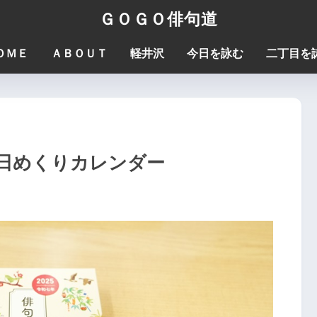
ＧＯＧＯ俳句道
ＯＭＥ
ＡＢＯＵＴ
軽井沢
今日を詠む
二丁目を
日めくりカレンダー