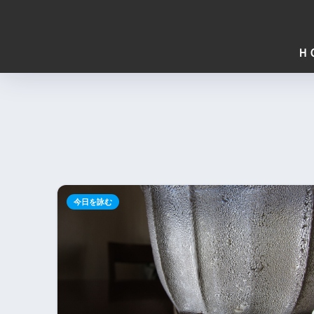
Ｈ
今日を詠む