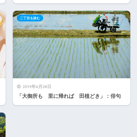
二丁目を詠む
2019年6月28日
「大御所も 里に帰れば 田植どき」：俳句