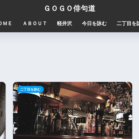
ＧＯＧＯ俳句道
ＯＭＥ
ＡＢＯＵＴ
軽井沢
今日を詠む
二丁目を
二丁目を詠む