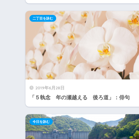
二丁目を詠む
2019年6月28日
「５執念 年の瀬越える 後ろ道」：俳句
今日を詠む